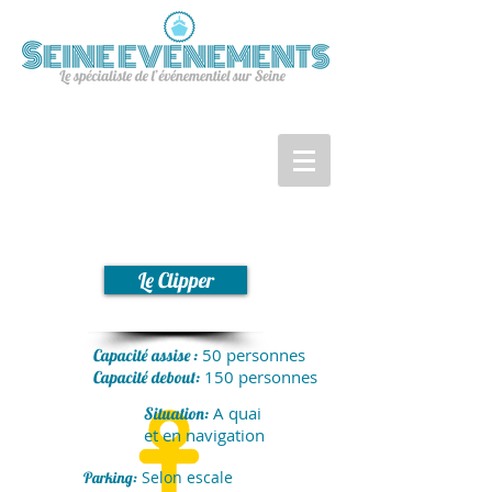
Le Clipper
50 personnes
Capacité assise :
150 personnes
Capacité debout:
A quai
Situation:
et
en navigation
Selon escale
Parking: